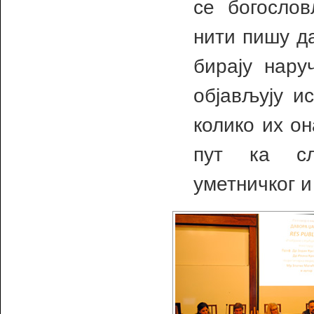
се богосло
нити пишу да
бирају нару
објављују и
колико их он
пут ка сл
уметничког и