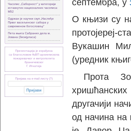
септембра, у
Часопис „Саборност“ у категорији
истакнутих националних часописа:
М52
О књизи су н
Одржан је научни скуп „Наслеђе
Првог васељенског сабора у
савременом богословљу“
протојереј-
Пета књига Сабраних дела м.
Јована (Зизијуласа)
Вукашин Мил
Презентација је израђена
са благословом ЊВП архиепископа
(уредник књиг
пожаревачког и митрополита
браничевског
Г. Игнатија
Прота Зор
Пријава на e-mail листу (?)
хришћанских 
другачији нач
од начина на 
је Давор Џа