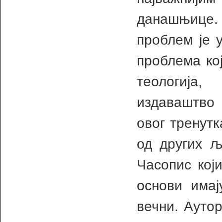
данашњице.
проблем је 
проблема кој
теологија
издаваштво 
овог тренутк
од других љ
Часопис који
основи имај
вечни. Ауто