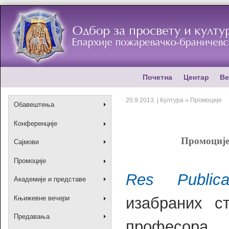
Почетна
Центар
Ве
20.9.2013. | Култура » Промоције
Обавештења
Конференције
Промоције 
Сајмови
Промоције
Res Public
Академије и представе
изабраних ст
Књижевне вечери
Предавања
професора