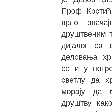
Проф. Крстић 
врло знача
друштвеним т
дијалог са 
деловања хр
се и у потр
светлу да х
морају да 
друштву, как