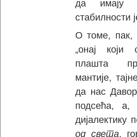
да имају 
стабилности ј
О томе, пак, 
„онај који 
плашта про
мантије, тајн
да нас Давор
подсећа, а,
дијалектику 
од света
, г