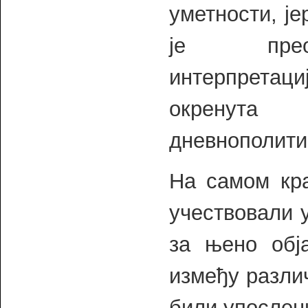
уметности, је
је преоп
интерпрета
окренута
дневнополити
На самом кра
учествовали у
за њено обј
између разли
били упослен