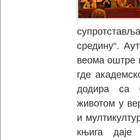
супротставља
средину“. Ау
веома оштре 
где академск
додира са 
животом у ве
и мултикулту
књига даје