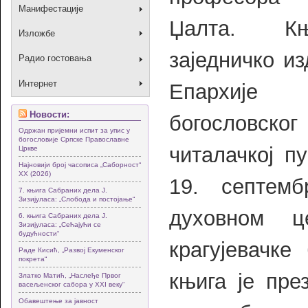
Манифестације
Џалта. Књ
Изложбе
заједничко и
Радио гостовања
Интернет
Епархије 
Новости:
богословск
Одржан пријемни испит за упис у
богословије Српске Православне
читалачкој п
Цркве
Најновији број часописа „Саборност“
XX (2026)
19. септемб
7. књига Сабраних дела Ј.
Зизијуласа: „Слобода и постојање“
духовном ц
6. књига Сабраних дела Ј.
Зизијуласа: „Сећајући се
будућности“
крагујевачке
Раде Кисић, „Развој Екуменског
покрета“
књига је пре
Златко Матић, „Наслеђе Првог
васељенског сабора у XXI веку“
Обавештење за јавност