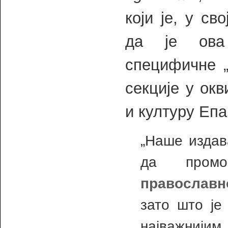
који је, у с
да је ова
специфичне „
секције у ок
и културу Епа
„Наше издав
да пром
православн
зато што је
најважниј