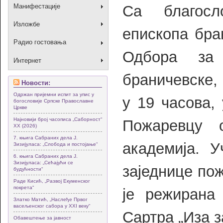
Са благосл
Манифестације
Изложбе
епископа бран
Радио гостовања
Одбора за 
Интернет
браничевске, 
Новости:
Одржан пријемни испит за упис у
у 19 часова,
богословије Српске Православне
Цркве
Најновији број часописа „Саборност“
Пожаревцу 
XX (2026)
7. књига Сабраних дела Ј.
академија. У
Зизијуласа: „Слобода и постојање“
6. књига Сабраних дела Ј.
Зизијуласа: „Сећајући се
заједнице по
будућности“
Раде Кисић, „Развој Екуменског
покрета“
је режиран
Златко Матић, „Наслеђе Првог
васељенског сабора у XXI веку“
Сартра „Иза з
Обавештење за јавност