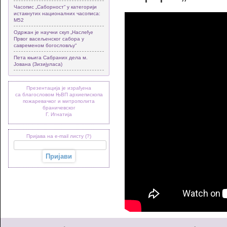
Часопис „Саборност“ у категорији
истакнутих националних часописа:
М52
Одржан је научни скуп „Наслеђе
Првог васељенског сабора у
савременом богословљу“
Пета књига Сабраних дела м.
Јована (Зизијуласа)
Презентација је израђена
са благословом ЊВП архиепископа
пожаревачког и митрополита
браничевског
Г. Игнатија
Пријава на e-mail листу (?)