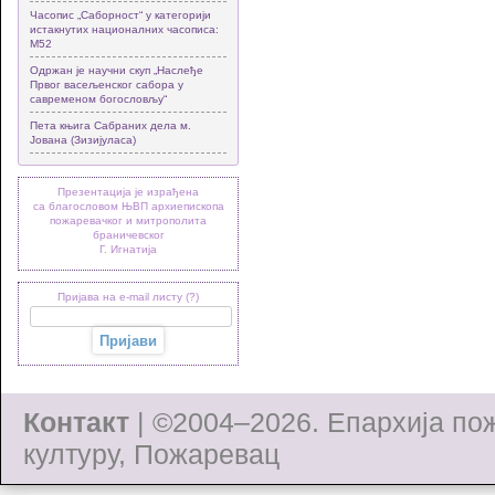
Часопис „Саборност“ у категорији
истакнутих националних часописа:
М52
Одржан је научни скуп „Наслеђе
Првог васељенског сабора у
савременом богословљу“
Пета књига Сабраних дела м.
Јована (Зизијуласа)
Презентација је израђена
са благословом ЊВП архиепископа
пожаревачког и митрополита
браничевског
Г. Игнатија
Пријава на e-mail листу (?)
Контакт
| ©2004–2026.
Епархија по
културу, Пожаревац