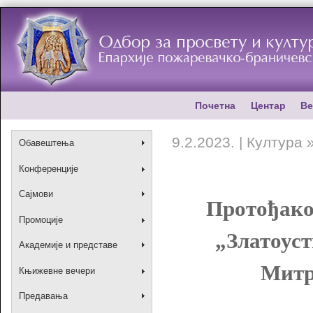
Почетна
Центар
Ве
9.2.2023. | Култура
Обавештења
Конференције
Сајмови
Протођако
Промоције
„Златоус
Академије и представе
Митр
Књижевне вечери
Предавања