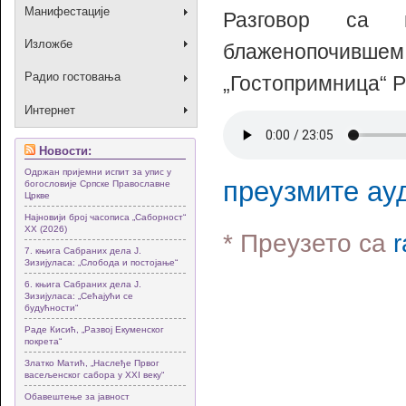
Манифестације
Разговор са 
Изложбе
блаженопочившем
Радио гостовања
„Гостопримница“ Р
Интернет
Новости:
Одржан пријемни испит за упис у
преузмите ау
богословије Српске Православне
Цркве
Најновији број часописа „Саборност“
XX (2026)
* Преузето са
r
7. књига Сабраних дела Ј.
Зизијуласа: „Слобода и постојање“
6. књига Сабраних дела Ј.
Зизијуласа: „Сећајући се
будућности“
Раде Кисић, „Развој Екуменског
покрета“
Златко Матић, „Наслеђе Првог
васељенског сабора у XXI веку“
Обавештење за јавност